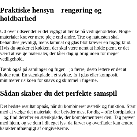
Praktiske hensyn – rengøring og
holdbarhed
Ud over udseendet er det vigtigt at tænke på vedligeholdelse. Nogle
materialer kræver mere pleje end andre. Træ og natursten skal
behandles jævnligt, mens laminat og glas blot kræver en fugtig klud.
Hvis du ønsker et køkken, der skal være nemt at holde pænt, er det
værd at vælge materialer, der tåler daglig brug uden for meget
vedligehold.
Tænk også på samlinger og fuger – jo færre, desto lettere er det at
holde rent. En stænkplade i ét stykke, fx i glas eller komposit,
minimerer risikoen for snavs og skimmel i fugerne.
Sådan skaber du det perfekte samspil
Det bedste resultat opnås, når du kombinerer æstetik og funktion. Start
med at vælge det materiale, der betyder mest for dig – ofte bordpladen
– og find derefter en stænkplade, der komplementerer den. Tag prøver
med hjem, og se dem i dit eget lys, da farver og overflader kan ændre
karakter afhængigt af omgivelserne.