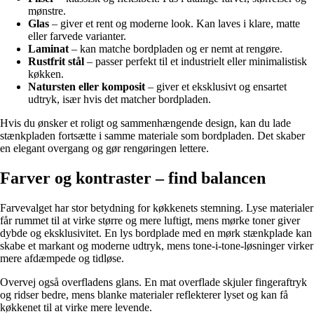
mønstre.
Glas
– giver et rent og moderne look. Kan laves i klare, matte
eller farvede varianter.
Laminat
– kan matche bordpladen og er nemt at rengøre.
Rustfrit stål
– passer perfekt til et industrielt eller minimalistisk
køkken.
Natursten eller komposit
– giver et eksklusivt og ensartet
udtryk, især hvis det matcher bordpladen.
Hvis du ønsker et roligt og sammenhængende design, kan du lade
stænkpladen fortsætte i samme materiale som bordpladen. Det skaber
en elegant overgang og gør rengøringen lettere.
Farver og kontraster – find balancen
Farvevalget har stor betydning for køkkenets stemning. Lyse materialer
får rummet til at virke større og mere luftigt, mens mørke toner giver
dybde og eksklusivitet. En lys bordplade med en mørk stænkplade kan
skabe et markant og moderne udtryk, mens tone-i-tone-løsninger virker
mere afdæmpede og tidløse.
Overvej også overfladens glans. En mat overflade skjuler fingeraftryk
og ridser bedre, mens blanke materialer reflekterer lyset og kan få
køkkenet til at virke mere levende.