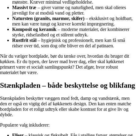
mønstre. Kræver minimal vedligeholdelse.
Massivt træ
– giver varme og naturlighed, men skal olieres
jævnligt for at modstå vand og pletter.
Natursten (granits, marmor, skifer)
– eksklusivt og holdbart,
men kan være tungt og kræver korrekt imprægnering.
Komposit og keramik
– moderne materialer, der kombinerer
styrke, ridsefasthed og et stilrent udtryk.
Rustfrit stål
– hygiejnisk og professionelt, men kan få små
ridser over tid, som dog ofte bliver en del af patinaen.
Når du vælger bordplade, bør du tænke over, hvordan du bruger dit
køkken. Er du typen, der laver mad hver dag, eller skal køkkenet
primært være et socialt samlingspunkt? Det afgør, hvor robust
materialet bør være.
Stænkpladen – både beskyttelse og blikfang
Stænkpladen beskytter væggen mod fedt, damp og vandstænk, men
den er også en vigtig del af køkkenets design. Den kan enten matche
bordpladen for et roligt udtryk eller skabe kontrast for at give liv og
dybde.
Populære valg inkluderer:
Fliser
– klassisk og fleksibelt. Fås i utallige farver, størrelser og