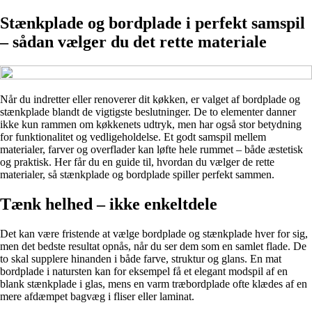
Stænkplade og bordplade i perfekt samspil
– sådan vælger du det rette materiale
Når du indretter eller renoverer dit køkken, er valget af bordplade og
stænkplade blandt de vigtigste beslutninger. De to elementer danner
ikke kun rammen om køkkenets udtryk, men har også stor betydning
for funktionalitet og vedligeholdelse. Et godt samspil mellem
materialer, farver og overflader kan løfte hele rummet – både æstetisk
og praktisk. Her får du en guide til, hvordan du vælger de rette
materialer, så stænkplade og bordplade spiller perfekt sammen.
Tænk helhed – ikke enkeltdele
Det kan være fristende at vælge bordplade og stænkplade hver for sig,
men det bedste resultat opnås, når du ser dem som en samlet flade. De
to skal supplere hinanden i både farve, struktur og glans. En mat
bordplade i natursten kan for eksempel få et elegant modspil af en
blank stænkplade i glas, mens en varm træbordplade ofte klædes af en
mere afdæmpet bagvæg i fliser eller laminat.