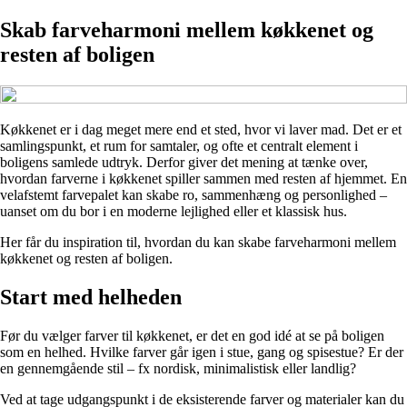
Skab farveharmoni mellem køkkenet og
resten af boligen
Køkkenet er i dag meget mere end et sted, hvor vi laver mad. Det er et
samlingspunkt, et rum for samtaler, og ofte et centralt element i
boligens samlede udtryk. Derfor giver det mening at tænke over,
hvordan farverne i køkkenet spiller sammen med resten af hjemmet. En
velafstemt farvepalet kan skabe ro, sammenhæng og personlighed –
uanset om du bor i en moderne lejlighed eller et klassisk hus.
Her får du inspiration til, hvordan du kan skabe farveharmoni mellem
køkkenet og resten af boligen.
Start med helheden
Før du vælger farver til køkkenet, er det en god idé at se på boligen
som en helhed. Hvilke farver går igen i stue, gang og spisestue? Er der
en gennemgående stil – fx nordisk, minimalistisk eller landlig?
Ved at tage udgangspunkt i de eksisterende farver og materialer kan du