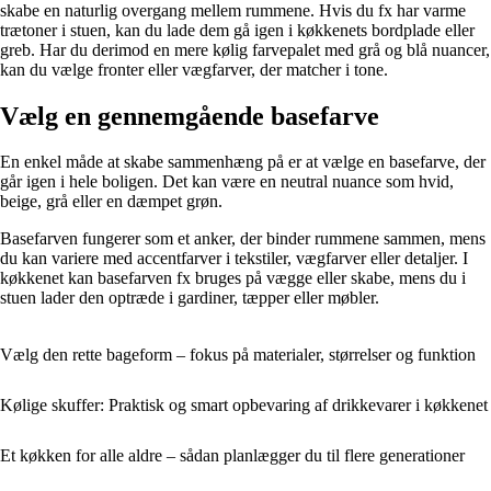
skabe en naturlig overgang mellem rummene. Hvis du fx har varme
trætoner i stuen, kan du lade dem gå igen i køkkenets bordplade eller
greb. Har du derimod en mere kølig farvepalet med grå og blå nuancer,
kan du vælge fronter eller vægfarver, der matcher i tone.
Vælg en gennemgående basefarve
En enkel måde at skabe sammenhæng på er at vælge en basefarve, der
går igen i hele boligen. Det kan være en neutral nuance som hvid,
beige, grå eller en dæmpet grøn.
Basefarven fungerer som et anker, der binder rummene sammen, mens
du kan variere med accentfarver i tekstiler, vægfarver eller detaljer. I
køkkenet kan basefarven fx bruges på vægge eller skabe, mens du i
stuen lader den optræde i gardiner, tæpper eller møbler.
Vælg den rette bageform – fokus på materialer, størrelser og funktion
Kølige skuffer: Praktisk og smart opbevaring af drikkevarer i køkkenet
Et køkken for alle aldre – sådan planlægger du til flere generationer