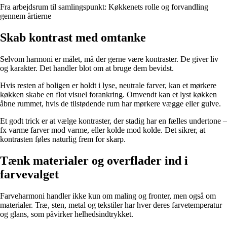
Fra arbejdsrum til samlingspunkt: Køkkenets rolle og forvandling
gennem årtierne
Skab kontrast med omtanke
Selvom harmoni er målet, må der gerne være kontraster. De giver liv
og karakter. Det handler blot om at bruge dem bevidst.
Hvis resten af boligen er holdt i lyse, neutrale farver, kan et mørkere
køkken skabe en flot visuel forankring. Omvendt kan et lyst køkken
åbne rummet, hvis de tilstødende rum har mørkere vægge eller gulve.
Et godt trick er at vælge kontraster, der stadig har en fælles undertone –
fx varme farver mod varme, eller kolde mod kolde. Det sikrer, at
kontrasten føles naturlig frem for skarp.
Tænk materialer og overflader ind i
farvevalget
Farveharmoni handler ikke kun om maling og fronter, men også om
materialer. Træ, sten, metal og tekstiler har hver deres farvetemperatur
og glans, som påvirker helhedsindtrykket.