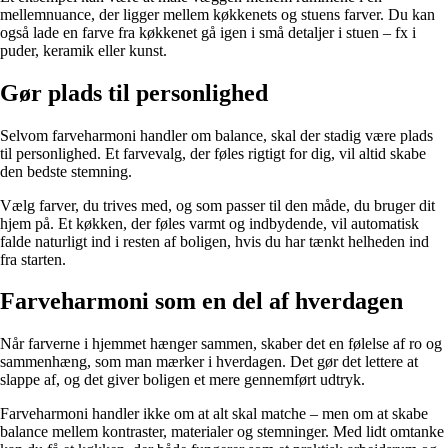
mellemnuance, der ligger mellem køkkenets og stuens farver. Du kan
også lade en farve fra køkkenet gå igen i små detaljer i stuen – fx i
puder, keramik eller kunst.
Gør plads til personlighed
Selvom farveharmoni handler om balance, skal der stadig være plads
til personlighed. Et farvevalg, der føles rigtigt for dig, vil altid skabe
den bedste stemning.
Vælg farver, du trives med, og som passer til den måde, du bruger dit
hjem på. Et køkken, der føles varmt og indbydende, vil automatisk
falde naturligt ind i resten af boligen, hvis du har tænkt helheden ind
fra starten.
Farveharmoni som en del af hverdagen
Når farverne i hjemmet hænger sammen, skaber det en følelse af ro og
sammenhæng, som man mærker i hverdagen. Det gør det lettere at
slappe af, og det giver boligen et mere gennemført udtryk.
Farveharmoni handler ikke om at alt skal matche – men om at skabe
balance mellem kontraster, materialer og stemninger. Med lidt omtanke