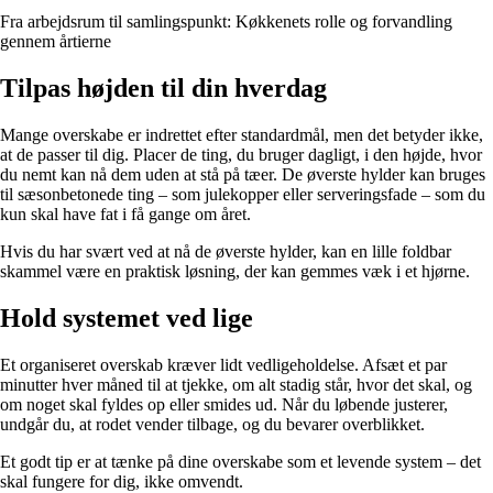
Fra arbejdsrum til samlingspunkt: Køkkenets rolle og forvandling
gennem årtierne
Tilpas højden til din hverdag
Mange overskabe er indrettet efter standardmål, men det betyder ikke,
at de passer til dig. Placer de ting, du bruger dagligt, i den højde, hvor
du nemt kan nå dem uden at stå på tæer. De øverste hylder kan bruges
til sæsonbetonede ting – som julekopper eller serveringsfade – som du
kun skal have fat i få gange om året.
Hvis du har svært ved at nå de øverste hylder, kan en lille foldbar
skammel være en praktisk løsning, der kan gemmes væk i et hjørne.
Hold systemet ved lige
Et organiseret overskab kræver lidt vedligeholdelse. Afsæt et par
minutter hver måned til at tjekke, om alt stadig står, hvor det skal, og
om noget skal fyldes op eller smides ud. Når du løbende justerer,
undgår du, at rodet vender tilbage, og du bevarer overblikket.
Et godt tip er at tænke på dine overskabe som et levende system – det
skal fungere for dig, ikke omvendt.