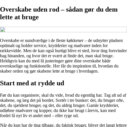
Overskabe uden rod – sådan gør du dem
lette at bruge
Overskabe er uundværlige i de fleste køkkener – de udnytter pladsen
optimalt og holder service, krydderier og madvarer inden for
rækkevidde. Men de kan også hurtigt blive et sted, hvor ting forsvinder
bag hinanden, og hvor det er svært at finde det, man skal bruge.
Heldigvis kan du med få justeringer gøre dine overskabe både
overskuelige og funktionelle. Her får du inspiration til, hvordan du
skaber orden og gør skabene lette at bruge i hverdagen.
Start med at rydde ud
Før du kan organisere, skal du vide, hvad du egentlig har. Tag alt ud af
skabene, og læg det på bordet. Sortér i tre bunker: det, du bruger ofte,
det, du sjældent bruger, og det, du aldrig bruger. Gamle krydderier,
udløbne madvarer og kopper, du ikke har brugt i årevis, kan med
fordel få nyt liv et andet sted – eller ryge ud.
Når du kun har de ting tilbage, du faktisk bruger, bliver det langt lettere