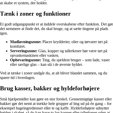
at skabe et system, der holder.
Tænk i zoner og funktioner
Et godt udgangspunkt er at inddele overskabene efter funktion. Det gør
det nemmere at finde det, du skal bruge, og at sætte tingene på plads
igen.
Madlavningszone:
Placer krydderier, olier og tørvarer tæt på
komfuret.
Serveringszone:
Glas, kopper og tallerkener bør være tæt på
opvaskemaskinen eller vasken.
Opbevaringszone:
Ting, du sjældent bruger – som fade, vaser
eller særlige glas – kan stå i de øverste hylder.
Ved at tænke i zoner undgår du, at alt bliver blandet sammen, og du
sparer tid i hverdagen.
Brug kasser, bakker og hyldeforhøjere
Små hjælpemidler kan gøre en stor forskel. Gennemsigtige kasser eller
bakker gør det nemt at trække hele grupper af ting ud på én gang – for
eksempel bageingredienser eller te og kaffe. Hyldeforhøjere udnytter
højden i skabet, så du kan have to lag kopper eller tallerkener uden at