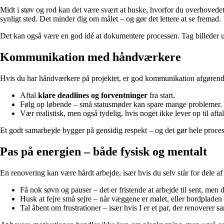
Midt i støv og rod kan det være svært at huske, hvorfor du overhovedet 
synligt sted. Det minder dig om målet – og gør det lettere at se fremad.
Det kan også være en god idé at dokumentere processen. Tag billeder und
Kommunikation med håndværkere
Hvis du har håndværkere på projektet, er god kommunikation afgørende. M
Aftal
klare deadlines og forventninger
fra start.
Følg op løbende – små statusmøder kan spare mange problemer.
Vær realistisk, men også tydelig, hvis noget ikke lever op til afta
Et godt samarbejde bygger på gensidig respekt – og det gør hele proce
Pas på energien – både fysisk og mentalt
En renovering kan være hårdt arbejde, især hvis du selv står for dele af 
Få nok søvn og pauser – det er fristende at arbejde til sent, men 
Husk at fejre små sejre – når væggene er malet, eller bordpladen 
Tal åbent om frustrationer – især hvis I er et par, der renoverer 