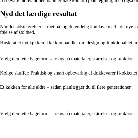
At bevare motivationen handler ikke kun om planlægning, men også om at
Nyd det færdige resultat
Når det sidste greb er skruet på, og du endelig kan lave mad i dit nye køk
følelse af stolthed.
Husk, at et nyt køkken ikke kun handler om design og funktionalitet, me
Vælg den rette bageform – fokus på materialer, størrelser og funktion
Kølige skuffer: Praktisk og smart opbevaring af drikkevarer i køkkenet
Et køkken for alle aldre – sådan planlægger du til flere generationer
Vælg den rette bageform – fokus på materialer, størrelser og funktion