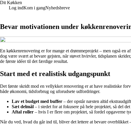
Dit Køkken
Log ind
Kom i gang
Nyhedsbreve
Bevar motivationen under køkkenrenovering
En køkkenrenovering er for mange et drømmeprojekt – men også en af d
dog være svært at bevare gejsten, når støvet hvirvler, tidsplanen skri
de første idéer til det færdige resultat.
Start med et realistisk udgangspunkt
Det første skridt mod en vellykket renovering er at have realistiske fo
både økonomi, tidsforbrug og uforudsete udfordringer.
Lav et budget med buffer
– der opstår næsten altid ekstraudgif
Sæt delmål
– i stedet for at fokusere på hele projektet, så del d
Aftal roller
– hvis I er flere om projektet, så fordel opgaverne ty
Når du ved, hvad du går ind til, bliver det lettere at bevare overblikket