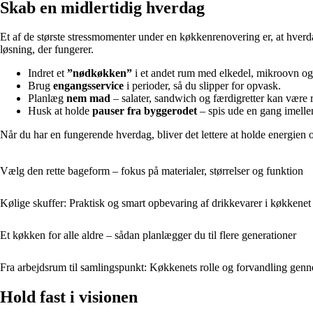
Skab en midlertidig hverdag
Et af de største stressmomenter under en køkkenrenovering er, at hverd
løsning, der fungerer.
Indret et
”nødkøkken”
i et andet rum med elkedel, mikroovn og
Brug
engangsservice
i perioder, så du slipper for opvask.
Planlæg
nem mad
– salater, sandwich og færdigretter kan være 
Husk at holde
pauser fra byggerodet
– spis ude en gang imellem
Når du har en fungerende hverdag, bliver det lettere at holde energien 
Vælg den rette bageform – fokus på materialer, størrelser og funktion
Kølige skuffer: Praktisk og smart opbevaring af drikkevarer i køkkenet
Et køkken for alle aldre – sådan planlægger du til flere generationer
Fra arbejdsrum til samlingspunkt: Køkkenets rolle og forvandling genn
Hold fast i visionen