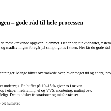
en – gode råd til hele processen
e mest krævende opgaver i hjemmet. Det er her, funktionalitet, æsteti
der, og madlavningen foregår på campingblus i stuen. Her får du gode rå
rventninger. Mange bliver overraskede over, hvor meget tid og energi pro
ter undervejs. En buffer på 10–15 % giver ro i maven.
et op i etaper: nedrivning, el og VVS, montering, maling osv.
deligt. Det mindsker frustrationer og misforståelser.
 – og humøret.