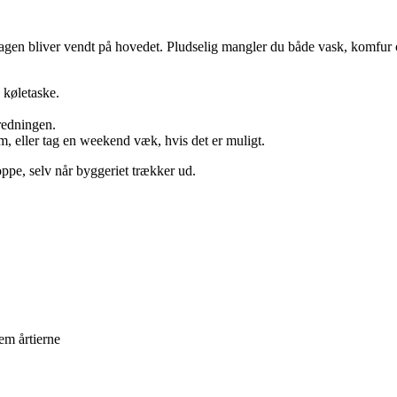
agen bliver vendt på hovedet. Pludselig mangler du både vask, komfur o
 køletaske.
redningen.
, eller tag en weekend væk, hvis det er muligt.
oppe, selv når byggeriet trækker ud.
em årtierne