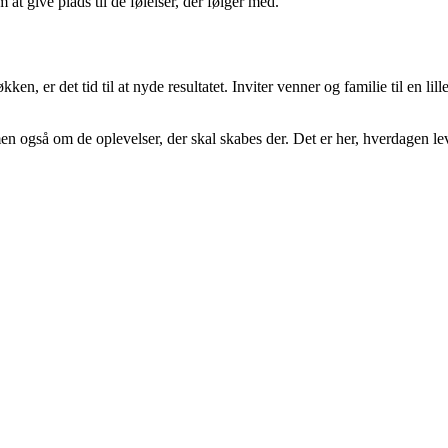
 give plads til de følelser, der følger med.
ken, er det tid til at nyde resultatet. Inviter venner og familie til en li
n også om de oplevelser, der skal skabes der. Det er her, hverdagen lev