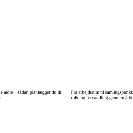
le aldre – sådan planlægger du til
Fra arbejdsrum til samlingspunk
r
rolle og forvandling gennem årti